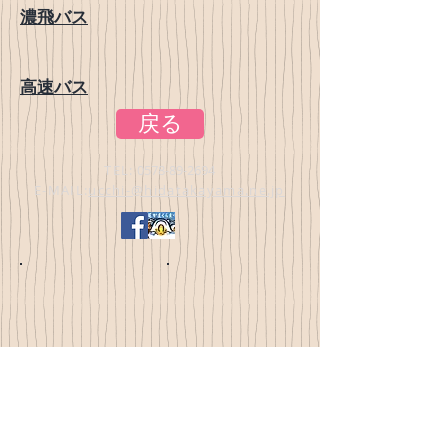
濃飛バス
高速バス
戻る
TEL:
0578-89-2694
E-MAIL:
ucchi-@hidatakayama.ne.jp