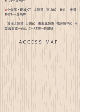
R158---奥飛騨
●
小矢部・砺波JCT---北陸道---富山IC----R41----神岡----
R471----奥飛騨
↓
東海北陸道--白川IC---東海北陸道--飛騨清見IC---中
部縦貫道---高山IC---R158---奥飛騨
ACCESS MAP