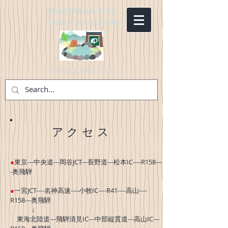
TEL:
0578-89-2694
うちのペンションblog
奥飛騨温泉郷 中尾
アクセス
●
東京---中央道---岡谷JCT---長野道---松本IC----R158---
-奥飛騨
●
一宮JCT----名神高速----小牧IC----R41----高山----
R158---奥飛騨
↓
東海北陸道---飛騨清見IC---中部縦貫道---高山IC---